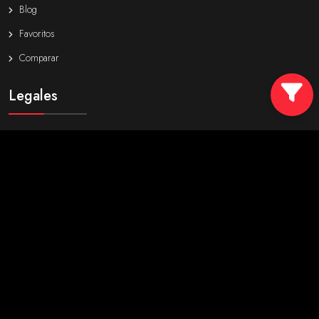
Blog
Favoritos
Comparar
Legales
Política de privacidad
Politica de cookies
Aviso integral de privacidad
Derechos arco
Síguenos