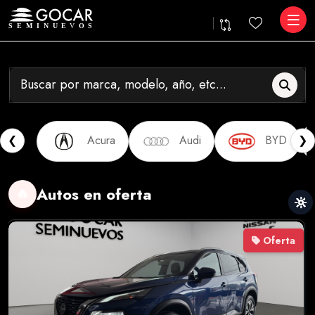
❮
❯
Acura
Audi
BYD
Autos en oferta
🔥
Oferta