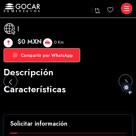
|
$0 MXN
0 Km
Compartir por WhatsApp
Descripción
Características
Solicitar información