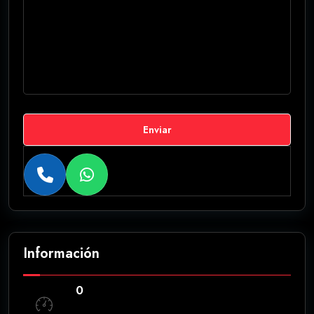
Enviar
Información
0