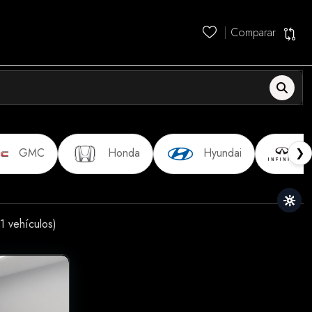
Comparar
❯
GMC
Honda
Hyundai
In
1
vehículos)