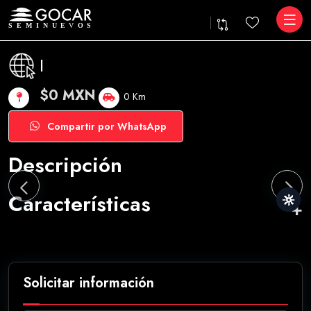
|
$0 MXN
0 Km
Compartir por WhatsApp
Descripción
Características
Solicitar información