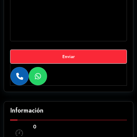
Enviar
Información
0