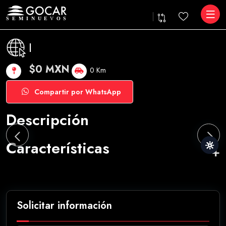
|
$0 MXN
0 Km
Compartir por WhatsApp
Descripción
Características
Solicitar información