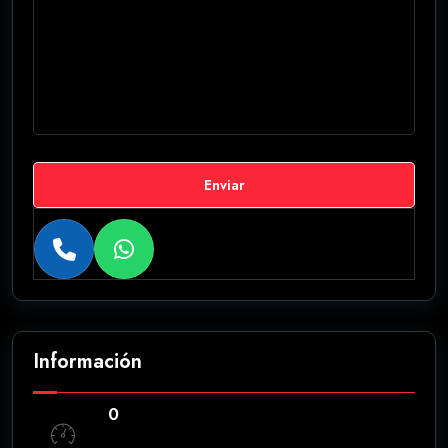
Enviar
Información
0