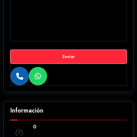
Enviar
Información
0