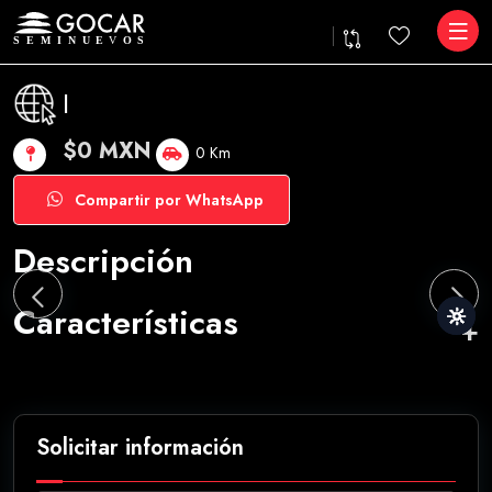
|
$0 MXN
0 Km
Compartir por WhatsApp
Descripción
Características
Solicitar información