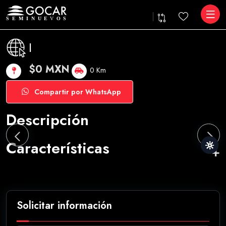
|
$0 MXN
0 Km
Compartir por WhatsApp
Descripción
Características
Solicitar información