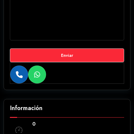
Enviar
Información
0