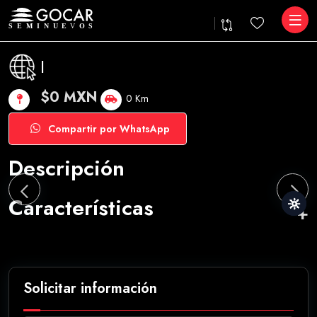
|
$0 MXN
0 Km
Compartir por WhatsApp
Descripción
Características
Solicitar información