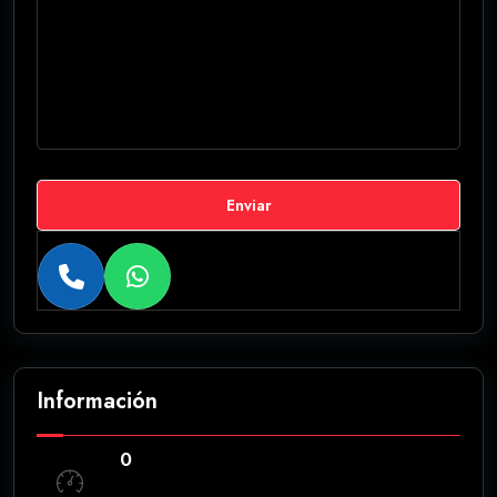
Enviar
Información
0