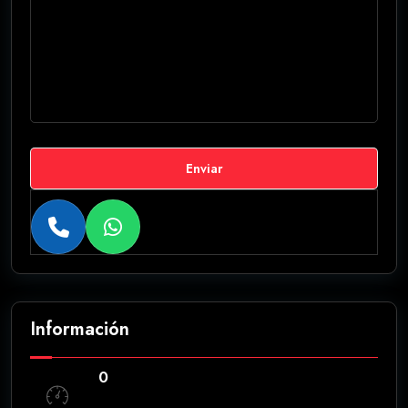
Enviar
Información
0