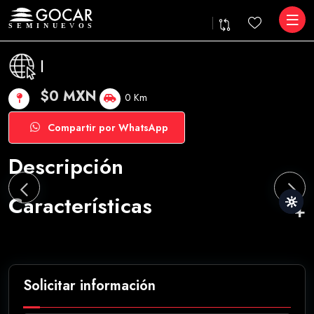
|
$0 MXN
0 Km
Compartir por WhatsApp
Descripción
Características
Solicitar información