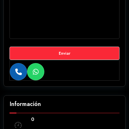
Enviar
Información
0