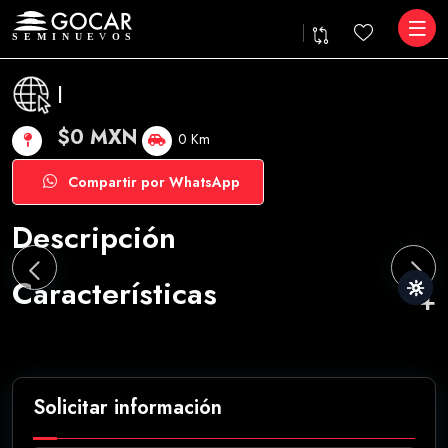
|
$0 MXN
0 Km
Compartir por WhatsApp
Descripción
Características
Solicitar información