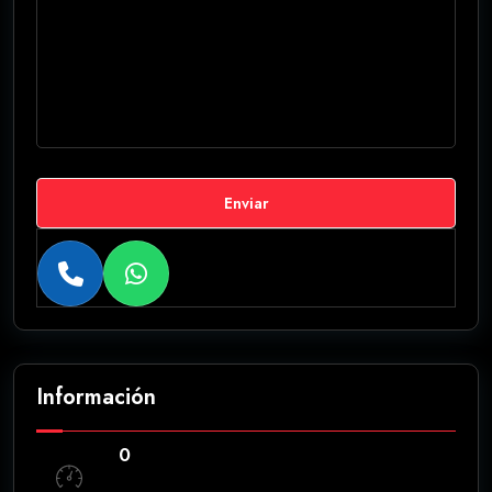
Enviar
Información
0