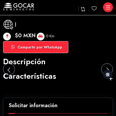
|
$0 MXN
0 Km
Compartir por WhatsApp
Descripción
Características
Solicitar información