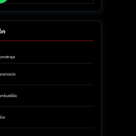
ón
lometraje
ansmisión
mbustible
lor