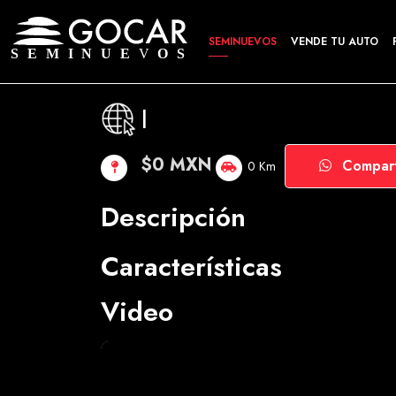
SEMINUEVOS
VENDE TU AUTO
|
$0 MXN
Compart
0 Km
Descripción
Características
Video