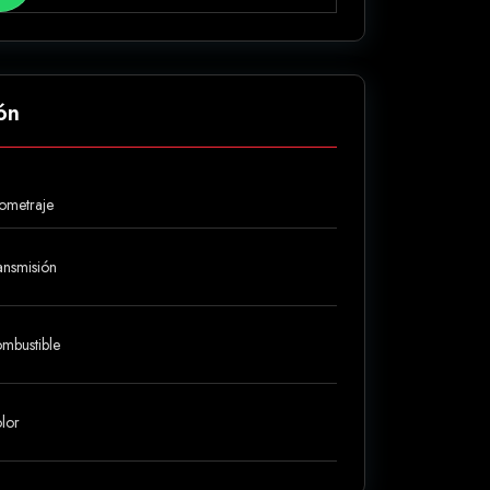
ón
lometraje
ansmisión
mbustible
lor