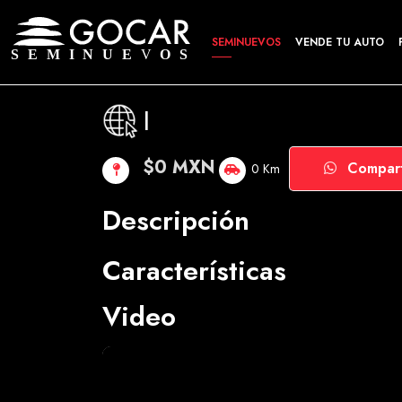
SEMINUEVOS
VENDE TU AUTO
|
$0 MXN
Compart
0 Km
Descripción
Características
Video