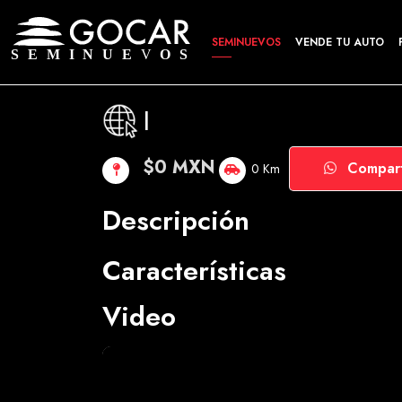
SEMINUEVOS
VENDE TU AUTO
|
$0 MXN
Compart
0 Km
Descripción
Características
Video