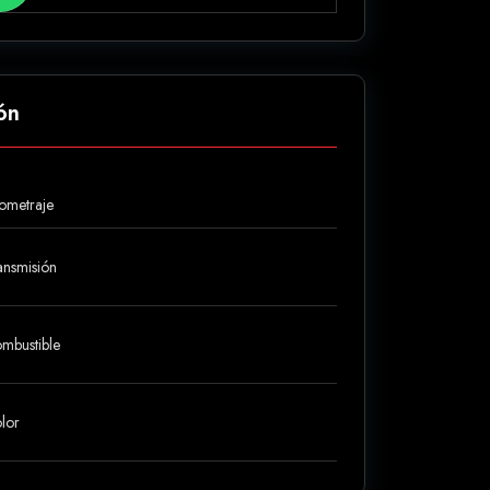
ón
lometraje
ansmisión
mbustible
lor