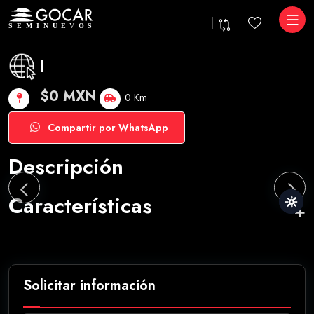
|
$0 MXN
0 Km
Compartir por WhatsApp
Descripción
Características
Solicitar información