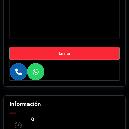
Enviar
Información
0