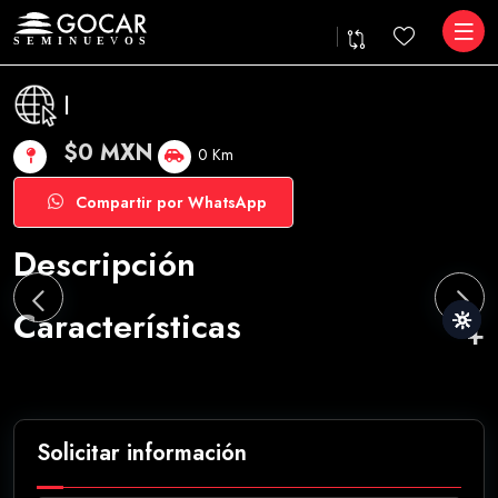
|
$0 MXN
0 Km
Compartir por WhatsApp
Descripción
Características
Solicitar información