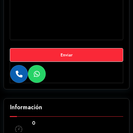
Enviar
Información
0