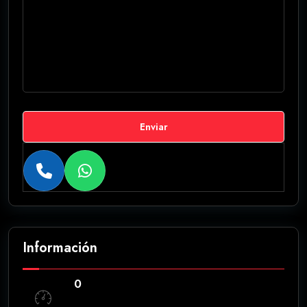
Enviar
Información
0