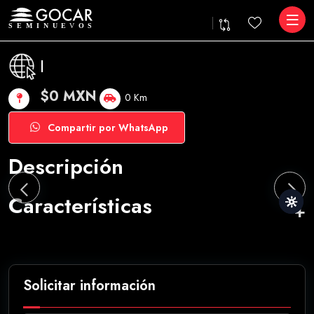
|
$0 MXN
0 Km
Compartir por WhatsApp
Descripción
Características
Solicitar información