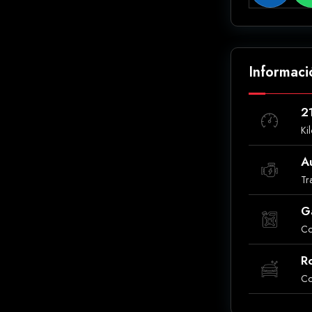
Informaci
2
Ki
A
Tr
G
Co
R
Co