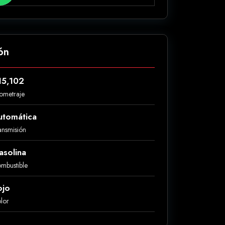
ón
15,102
lometraje
utomática
ansmisión
asolina
mbustible
ojo
lor