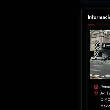
Informaci
Renau
Av. I
C.P.0
Méxi