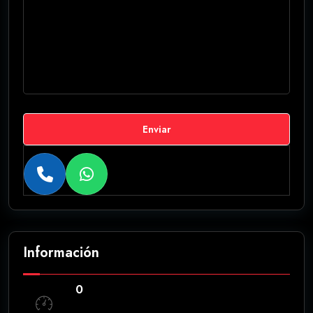
Enviar
Información
0