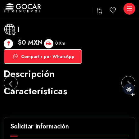
|
$0 MXN
0 Km
Compartir por WhatsApp
Descripción
Características
Solicitar información