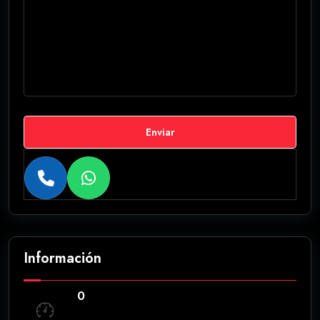
Enviar
Información
0