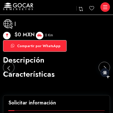
|
$0 MXN
0 Km
Compartir por WhatsApp
Descripción
Características
Solicitar información