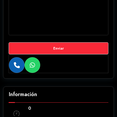
Enviar
Información
0