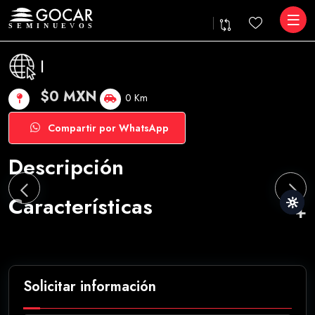
|
$0 MXN
0 Km
Compartir por WhatsApp
Descripción
Características
Solicitar información