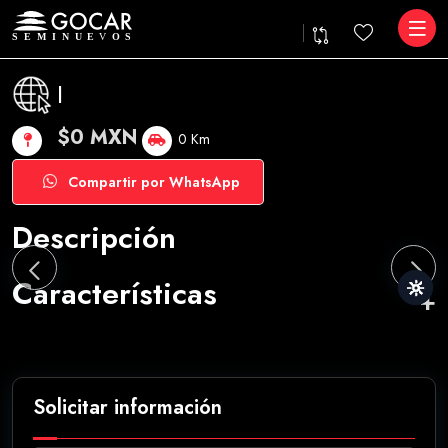
|
$0 MXN
0 Km
Compartir por WhatsApp
Descripción
Características
Solicitar información