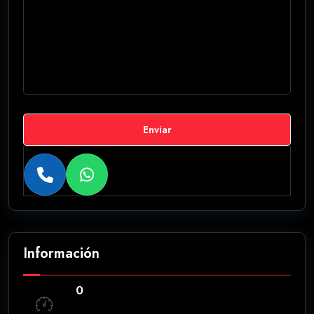
Enviar
Información
0