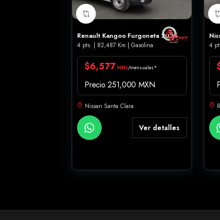
Renault Kangoo Furgoneta 2024
Nis
4 pts. | 82,487 Km | Gasolina
4 pt
$6,577
MXN
/mensuales*
Precio 251,000 MXN
Nissan Santa Clara
R
Ver detalles