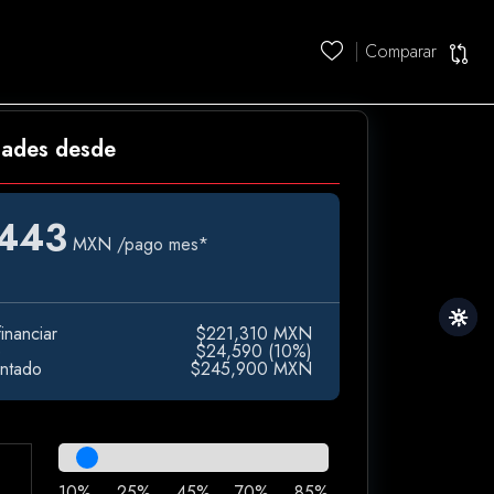
Comparar
dades desde
,443
MXN
/pago mes*
inanciar
$221,310 MXN
e
$24,590 (10%)
ontado
$245,900 MXN
10%
25%
45%
70%
85%