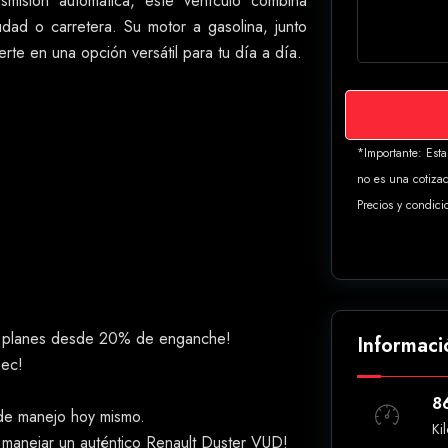
smisión automática, este vehículo combina
udad o carretera. Su motor a gasolina, junto
rte en una opción versátil para tu día a día.
*Importante: Est
no es una cotizac
Precios y condici
n planes desde 20% de enganche!
Informaci
pec!
8
 de manejo hoy mismo.
Ki
 manejar un auténtico Renault Duster VUD!