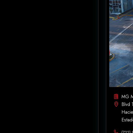
MG M
Blvd 
Hacie
Estad
(722)