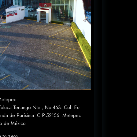
etepec
Toluca Tenango Nte., No.463. Col. Ex-
nda de Purísima. C.P.52156. Metepec
o de México
 926 3965