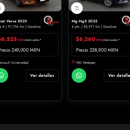
san Versa 2023
Mg Mg5 2023
s A | 91,754 Km | Gasolina
4 pts. | 85,971 Km | Gasolina
$6,525
$6,260
MXN
/mensuales*
MXN
/mensuales*
Precio 249,000 MXN
Precio 238,900 MXN
enault Universidad
MG Metepec
Ver detalles
Ver detall