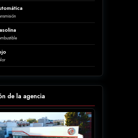
utomática
ansmisión
asolina
mbustible
ojo
lor
ón de la agencia