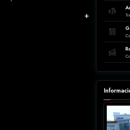
A
Tr
G
Co
R
Co
Informaci