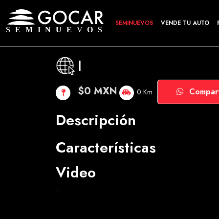
SEMINUEVOS
VENDE TU AUTO
|
$0 MXN
Compart
0 Km
Descripción
Características
Video