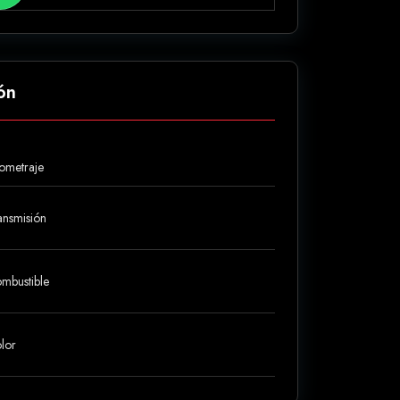
ón
lometraje
ansmisión
mbustible
lor