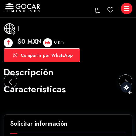
|
$0 MXN
0 Km
Compartir por WhatsApp
Descripción
Características
Solicitar información