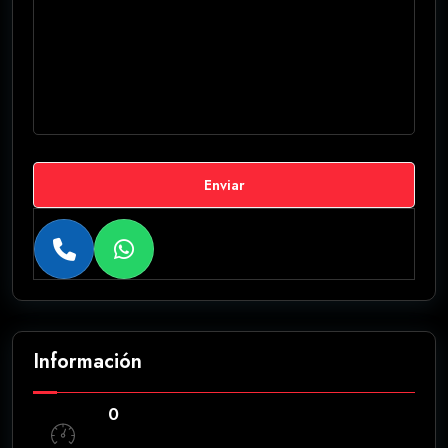
Enviar
Información
0