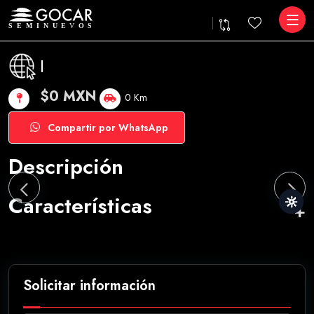
|
$0 MXN
0 Km
Compartir por WhatsApp
Descripción
Características
Solicitar información