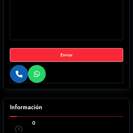
Enviar
Información
0