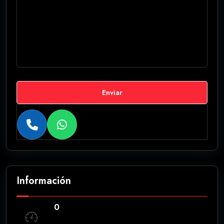
Enviar
Información
0