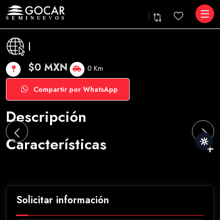
|
$0 MXN
0 Km
Compartir por WhatsApp
Descripción
Características
Solicitar información