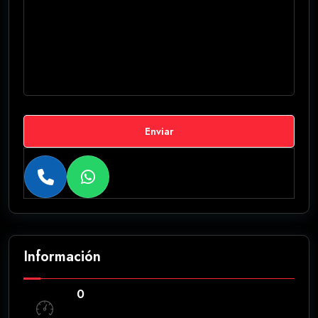
Enviar
Información
0