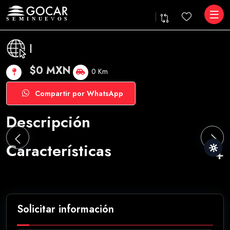
|
$0 MXN
0 Km
Compartir por WhatsApp
Descripción
Características
Solicitar información