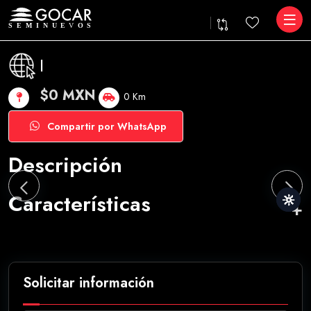
|
$0 MXN
0 Km
Compartir por WhatsApp
Descripción
Características
Solicitar información