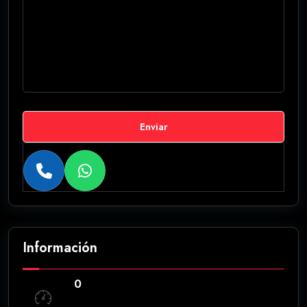
Enviar
Información
0