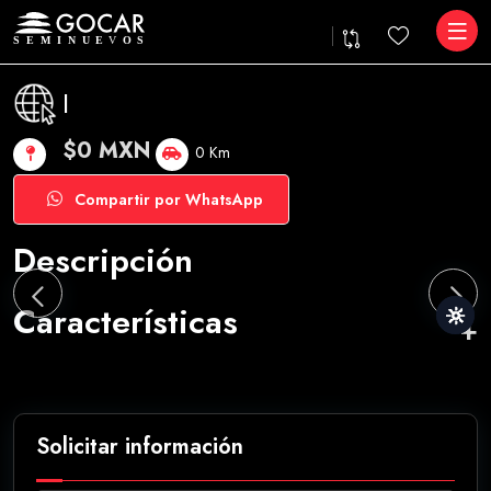
|
$0 MXN
0 Km
Compartir por WhatsApp
Descripción
Características
Solicitar información