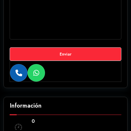
Enviar
Información
0