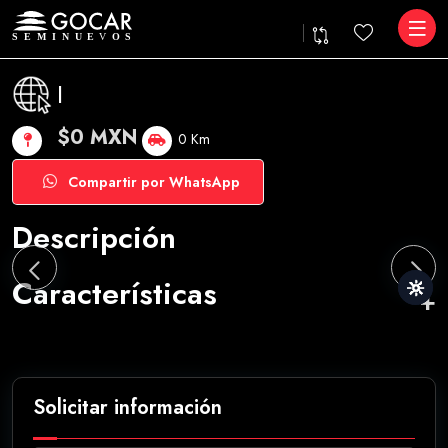
|
$0 MXN
0 Km
Compartir por WhatsApp
Descripción
Características
Solicitar información