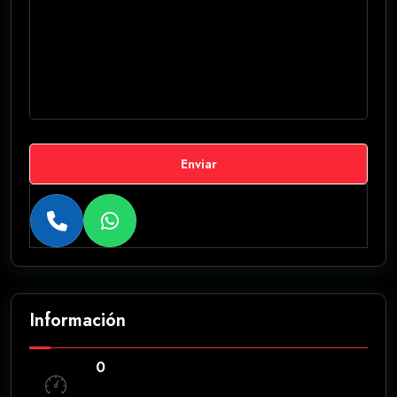
Enviar
Información
0