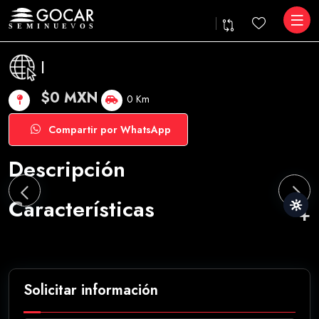
|
$0 MXN
0 Km
Compartir por WhatsApp
Descripción
Características
Solicitar información