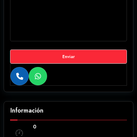
Enviar
Información
0