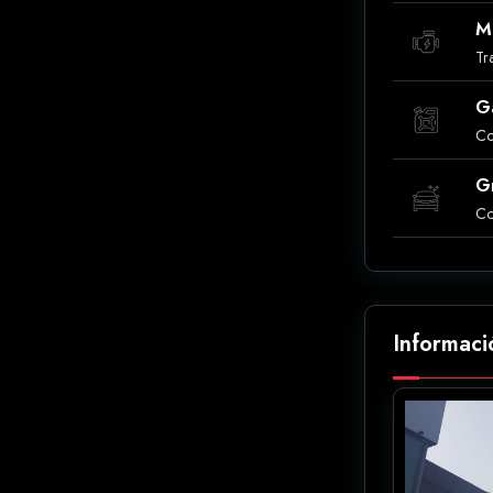
M
Tr
G
Co
G
Co
Informaci