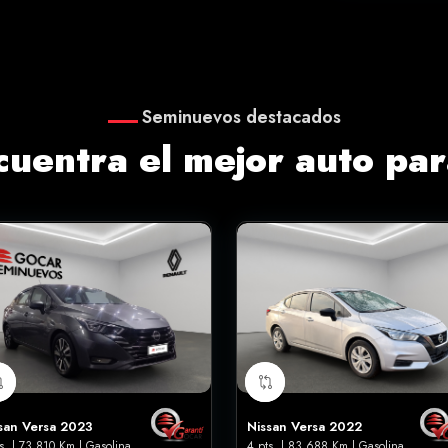
Seminuevos destacados
cuentra el mejor auto para
san Versa 2023
Nissan Versa 2022
s. | 73,810 Km | Gasolina
4 pts. | 83,688 Km | Gasolina