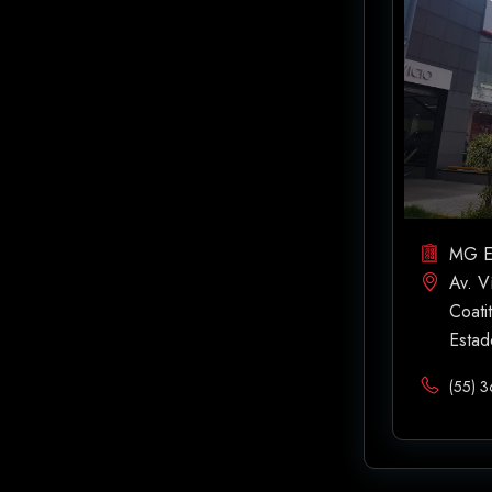
MG E
Av. V
Coati
Estad
(55) 