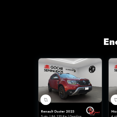
En
Renault Duster 2023
Nis
5 pts. | 86,330 Km | Gasolina
4 pt