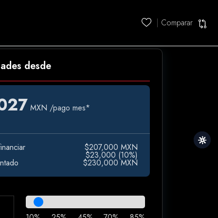
Comparar
dades desde
,027
MXN
/pago mes*
inanciar
$207,000 MXN
e
$23,000 (10%)
ontado
$230,000 MXN
10%
25%
45%
70%
85%