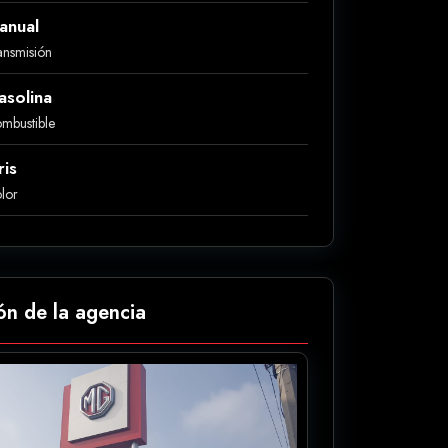
anual
ansmisión
asolina
mbustible
ris
lor
ón de la agencia