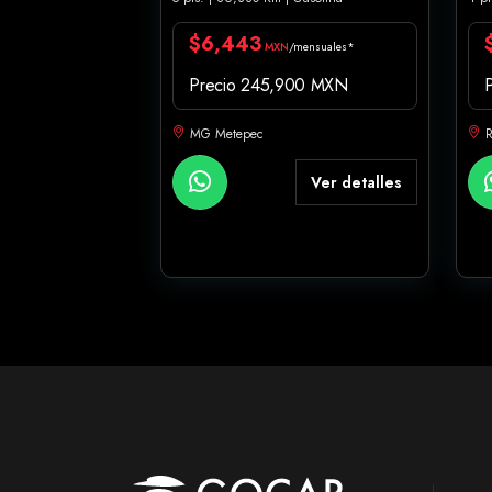
$6,443
MXN
/mensuales*
Precio 245,900 MXN
MG Metepec
R
Ver detalles