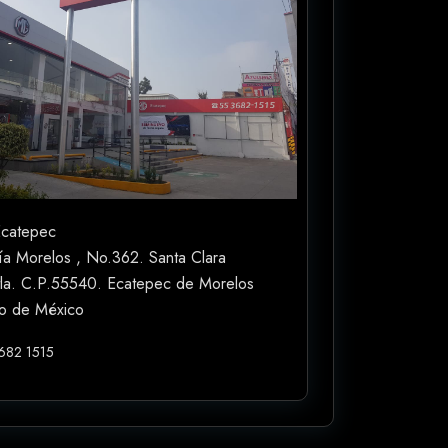
catepec
ía Morelos , No.362. Santa Clara
tla. C.P.55540. Ecatepec de Morelos
o de México
3682 1515