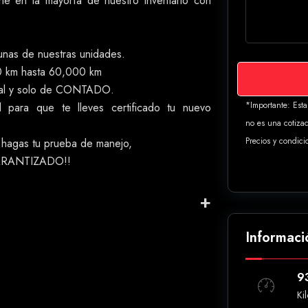
 en la mayoría de nuestro inventario con
unas de nuestras unidades.
0 km hasta 60,000 km
rsal y solo de CONTADO.
*Importante: Est
para que te lleves certificado tu nuevo
no es una cotizac
Precios y condici
e hagas tu prueba de manejo,
ARANTIZADO!!
Informaci
9
Ki