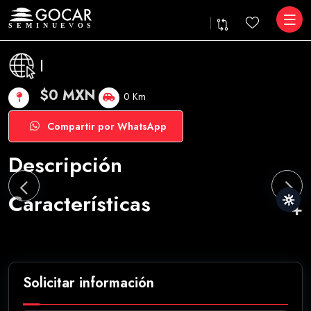
|
$0 MXN
0 Km
Compartir por WhatsApp
Descripción
Características
Solicitar información