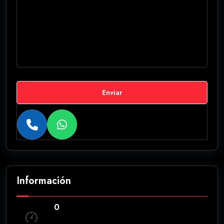
Enviar
Información
0