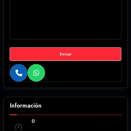
Enviar
Información
0