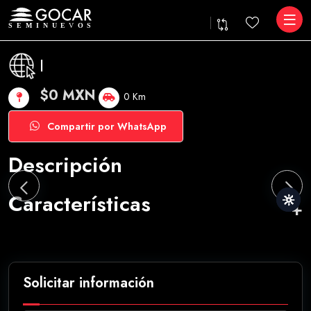
|
$0 MXN
0 Km
Compartir por WhatsApp
Descripción
Características
Solicitar información