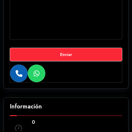
Enviar
Información
0