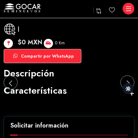
|
$0 MXN
0 Km
Compartir por WhatsApp
Descripción
Características
Solicitar información