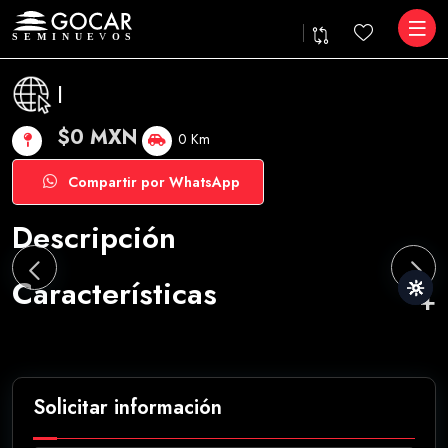
|
$0 MXN
0 Km
Compartir por WhatsApp
Descripción
Características
Solicitar información