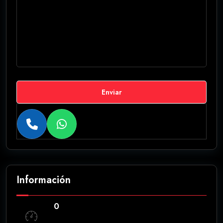
Enviar
Información
0