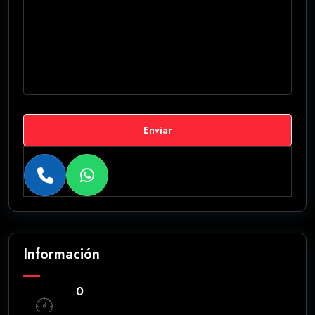
Enviar
Información
0