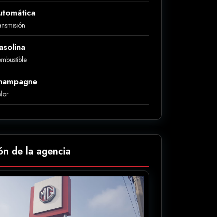
utomática
ansmisión
asolina
mbustible
hampagne
lor
ón de la agencia