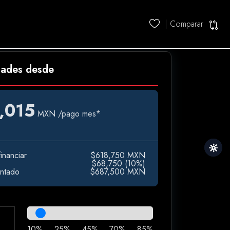
Comparar
dades desde
,015
MXN
/pago mes*
inanciar
$618,750 MXN
e
$68,750 (10%)
ontado
$687,500 MXN
10%
25%
45%
70%
85%