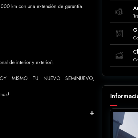
0,000 km con una extensión de garantía.
A
Tr
G
Co
C
Co
al de interior y exterior).
OY MISMO TU NUEVO SEMINUEVO,
amos!
Informaci