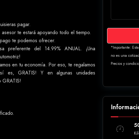
uisieras pagar.
n asesor te estará apoyando todo el tiempo.
 pago te podemos ofrecer.
*Importante: Est
asa preferente del 14.99% ANUAL. ¡Una
no es una cotizac
utomotriz!
Precios y condici
mos en tu economía. Por eso, te regalamos
¡Así es, GRATIS! Y en algunas unidades
ro GRATIS!
Informaci
ificado.
5
Ki