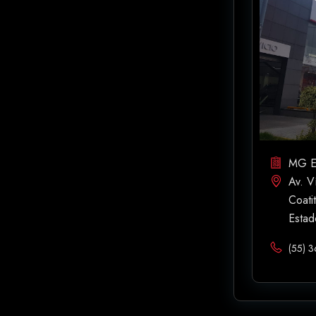
MG E
Av. V
Coati
Estad
(55) 