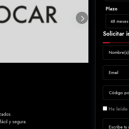
Plazo
Solicitar 
He leído 
izados.
ácil y segura.