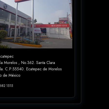
catepec
ía Morelos , No.362. Santa Clara
tla. C.P.55540. Ecatepec de Morelos
o de México
3682 1515