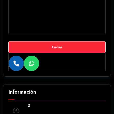
Enviar
Información
0