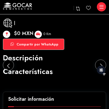
|
$0 MXN
0 Km
Compartir por WhatsApp
Descripción
Características
Solicitar información