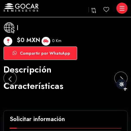
|
$0 MXN
0 Km
Compartir por WhatsApp
Descripción
Características
Solicitar información