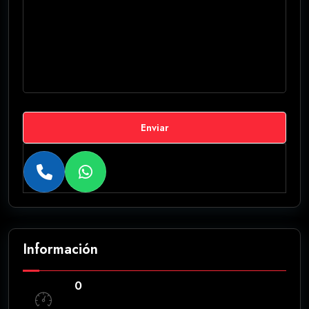
Enviar
Información
0