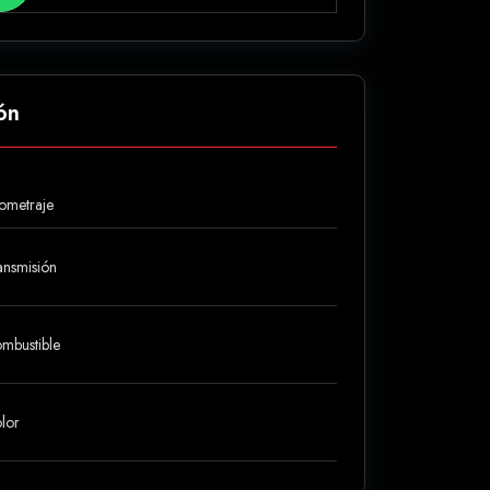
ón
lometraje
ansmisión
mbustible
lor