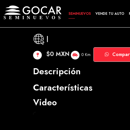
SEMINUEVOS
VENDE TU AUTO
|
$0 MXN
Compart
0 Km
Descripción
Características
Video