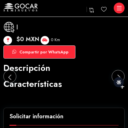
|
$0 MXN
0 Km
Compartir por WhatsApp
Descripción
Características
Solicitar información