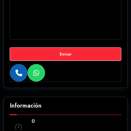
Enviar
Información
0