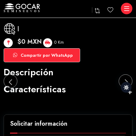
|
$0 MXN
0 Km
Compartir por WhatsApp
Descripción
Características
Solicitar información