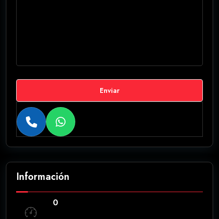
Enviar
Información
0