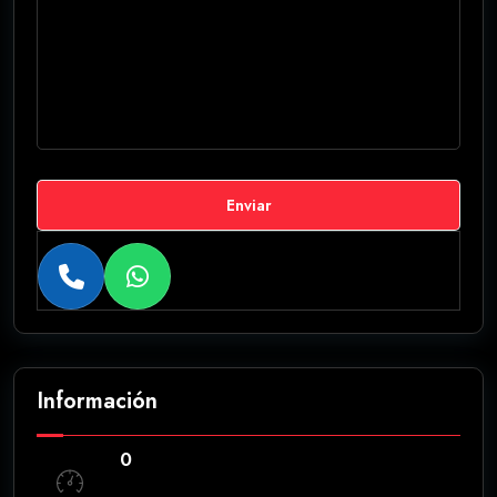
Enviar
Información
0