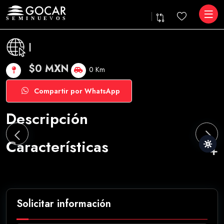
|
$0 MXN
0 Km
Compartir por WhatsApp
Descripción
Características
Solicitar información