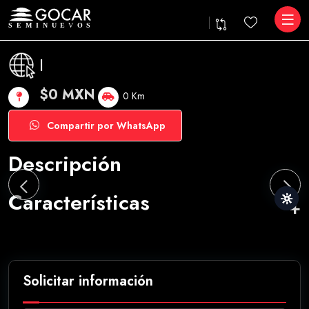
|
$0 MXN
0 Km
Compartir por WhatsApp
Descripción
Características
Solicitar información