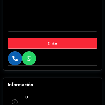
Enviar
Información
0