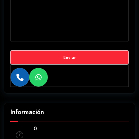
Enviar
Información
0