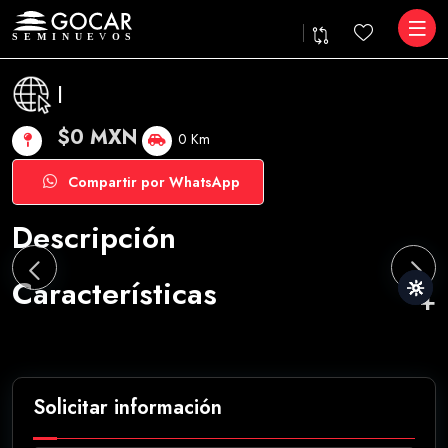
|
$0 MXN
0 Km
Compartir por WhatsApp
Descripción
Características
Solicitar información