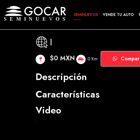
SEMINUEVOS
VENDE TU AUTO
|
$0 MXN
Compart
0 Km
Descripción
Características
Video