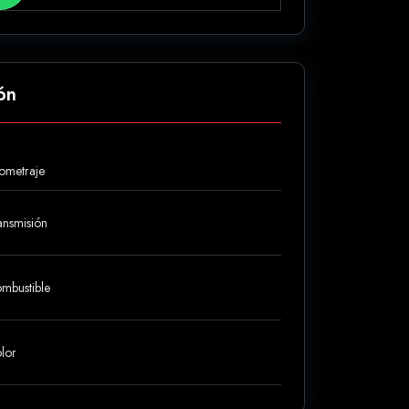
ón
lometraje
ansmisión
mbustible
lor