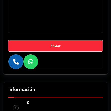
Enviar
Información
0