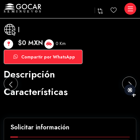
|
$0 MXN
0 Km
Compartir por WhatsApp
Descripción
Características
Solicitar información