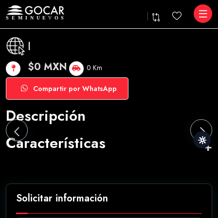
|
$0 MXN
0 Km
Compartir por WhatsApp
Descripción
Características
Solicitar información