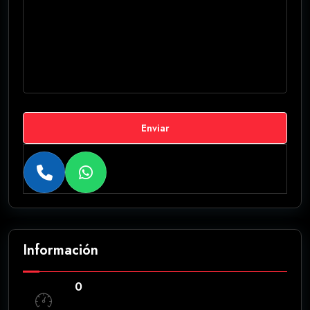
Enviar
Información
0